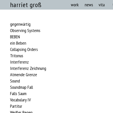
harriet groß
work
news
vita
gegenwärtig
Observing Systems
BEBEN
ein Beben
Collapsing Orders
Tritonus
Interferenz
Interferenz Zeichnung
Atmende Grenze
Sound
Soundmap Fall
Falls Saum
Vocabulary IV
Partitur
Weißer Regen