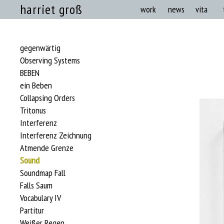
harriet groß
work
news
vita
gegenwärtig
Observing Systems
BEBEN
ein Beben
Collapsing Orders
Tritonus
Interferenz
Interferenz Zeichnung
Atmende Grenze
Sound
Soundmap Fall
Falls Saum
Vocabulary IV
Partitur
Weißer Regen