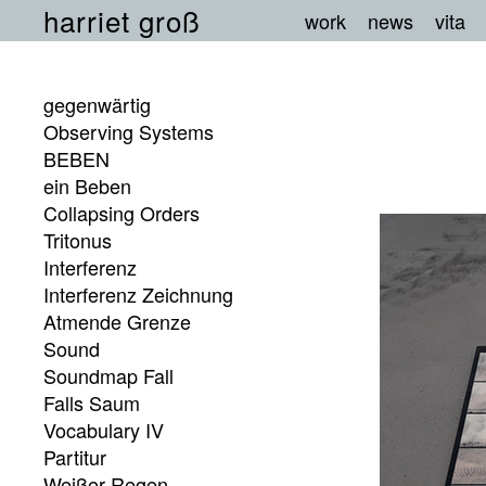
harriet groß
work
news
vita
gegenwärtig
Observing Systems
BEBEN
ein Beben
Collapsing Orders
Tritonus
Interferenz
Interferenz Zeichnung
Atmende Grenze
Sound
Soundmap Fall
Falls Saum
Vocabulary IV
Partitur
Weißer Regen