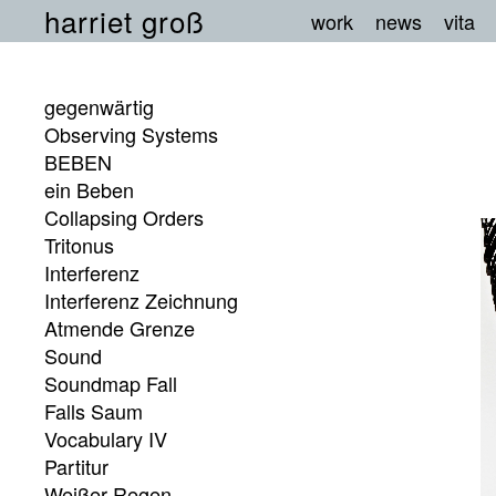
harriet groß
work
news
vita
gegenwärtig
Observing Systems
BEBEN
ein Beben
Collapsing Orders
Tritonus
Interferenz
Interferenz Zeichnung
Atmende Grenze
Sound
Soundmap Fall
Falls Saum
Vocabulary IV
Partitur
Weißer Regen